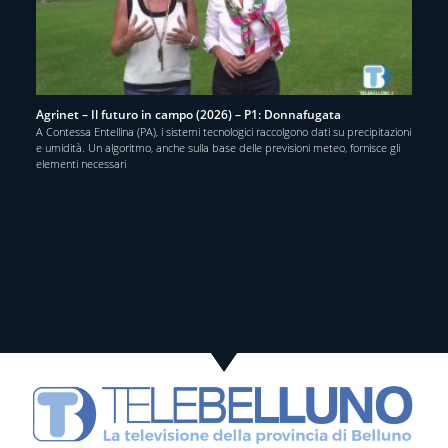
Agrinet – Il futuro in campo (2026) – P1: Donnafugata
A Contessa Entellina (PA), i sistemi tecnologici raccolgono dati su precipitazioni
e umidità. Un algoritmo, anche sulla base delle previsioni meteo, fornisce gli
elementi necessari