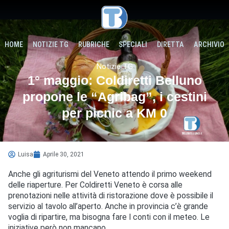
HOME
NOTIZIE TG
RUBRICHE
SPECIALI
DIRETTA
ARCHIVIO
Notizie TG
1° maggio: Coldiretti Belluno
propone le “Agribag”, i cestini
per picnic a KM 0
Luisa
Aprile 30, 2021
Anche gli agriturismi del Veneto attendo il primo weekend
delle riaperture. Per Coldiretti Veneto è corsa alle
prenotazioni nelle attività di ristorazione dove è possibile il
servizio al tavolo all’aperto. Anche in provincia c’è grande
voglia di ripartire, ma bisogna fare I conti con il meteo. Le
iniziative però non mancano.