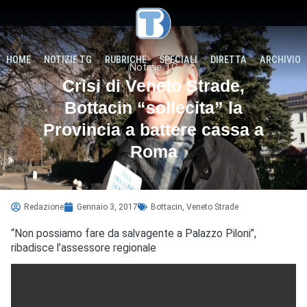
HOME
NOTIZIE TG
RUBRICHE
SPECIALI
DIRETTA
ARCHIVIO
Notizie TG
Crisi di Veneto Strade,
Bottacin “sollecita” la
Provincia a battere cassa a
Roma
Redazione
Gennaio 3, 2017
Bottacin
,
Veneto Strade
“Non possiamo fare da salvagente a Palazzo Piloni”,
ribadisce l’assessore regionale