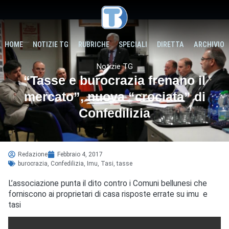
HOME
NOTIZIE TG
RUBRICHE
SPECIALI
DIRETTA
ARCHIVIO
Notizie TG
“Tasse e burocrazia frenano il
mercato”, nuova “crociata” di
Confedilizia
Redazione
Febbraio 4, 2017
burocrazia
,
Confedilizia
,
Imu
,
Tasi
,
tasse
L’associazione punta il dito contro i Comuni bellunesi che
forniscono ai proprietari di casa risposte errate su imu e
tasi