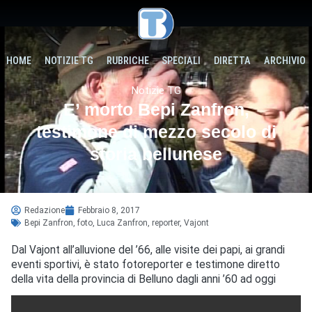
HOME
NOTIZIE TG
RUBRICHE
SPECIALI
DIRETTA
ARCHIVIO
Notizie TG
E’ morto Bepi Zanfron,
testimone di mezzo secolo di
storia bellunese
Redazione
Febbraio 8, 2017
Bepi Zanfron
,
foto
,
Luca Zanfron
,
reporter
,
Vajont
Dal Vajont all’alluvione del ’66, alle visite dei papi, ai grandi
eventi sportivi, è stato fotoreporter e testimone diretto
della vita della provincia di Belluno dagli anni ’60 ad oggi