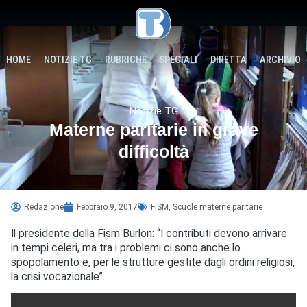
HOME
NOTIZIE TG
RUBRICHE
SPECIALI
DIRETTA
ARCHIVIO
Notizie TG
Materne paritarie in grave
difficoltà
Redazione
Febbraio 9, 2017
FISM
,
Scuole materne paritarie
Il presidente della Fism Burlon: “I contributi devono arrivare
in tempi celeri, ma tra i problemi ci sono anche lo
spopolamento e, per le strutture gestite dagli ordini religiosi,
la crisi vocazionale”.