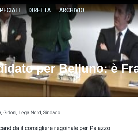
PECIALI
DIRETTA
ARCHIVIO
didato per Belluno: è F
a
,
Gidoni
,
Lega Nord
,
Sindaco
 candida il consigliere regoinale per Palazzo