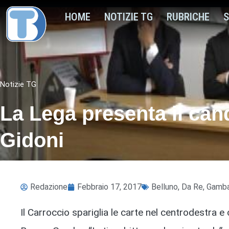
HOME
NOTIZIE TG
RUBRICHE
S
Notizie TG
La Lega presenta il can
Gidoni
Redazione
Febbraio 17, 2017
Belluno
,
Da Re
,
Gamb
Il Carroccio spariglia le carte nel centrodestra e