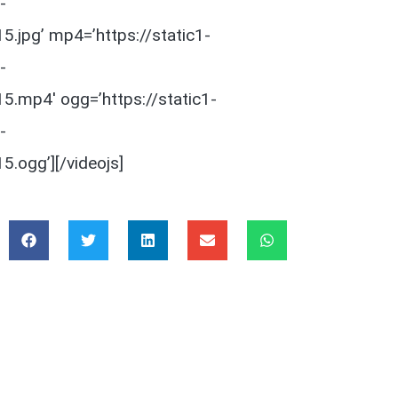
-
jpg’ mp4=’https://static1-
-
.mp4′ ogg=’https://static1-
-
ogg’][/videojs]