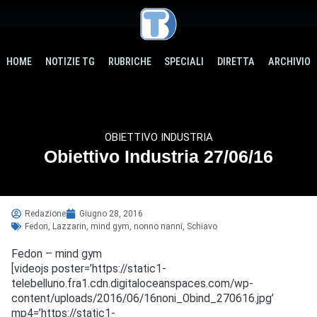
HOME
NOTIZIE TG
RUBRICHE
SPECIALI
DIRETTA
ARCHIVIO
OBIETTIVO INDUSTRIA
Obiettivo Industria 27/06/16
Redazione
Giugno 28, 2016
Fedon
,
Lazzarin
,
mind gym
,
nonno nanni
,
Schiavo
Fedon – mind gym
[videojs poster=’https://static1-
telebelluno.fra1.cdn.digitaloceanspaces.com/wp-
content/uploads/2016/06/16noni_Obind_270616.jpg’
mp4=’https://static1-