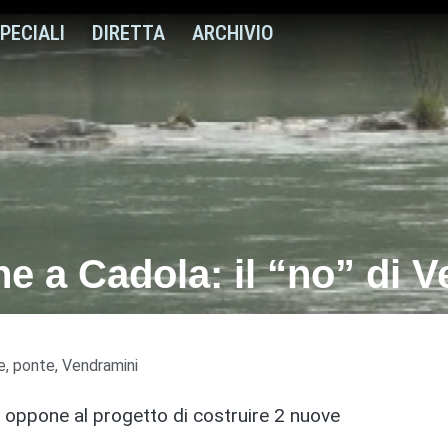
PECIALI
DIRETTA
ARCHIVIO
che a Cadola: il “no” di 
e
,
ponte
,
Vendramini
i oppone al progetto di costruire 2 nuove