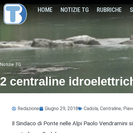
HOME
NOTIZIE TG
RUBRICHE
S
Notizie TG
2 centraline idroelettri
Redazione
Giugno 29, 2018
Cadola
,
Centraline
,
Piav
Il Sindaco di Ponte nelle Alpi Paolo Vendramini s