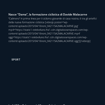
Nasce “Dama”, la formazione ciclistica di Davide Malacarne
“Calimero” in prima linea per il ciclismo giovanile di casa nostra, è tra gli artefici
della nuova formazione ciclistica [videojs poster=’wp-
content/uploads/2015/04/16noni_042115A2MALACARNE.jpg’
mp4=’https://static1-telebelluno.fra1.cdn.digitaloceanspaces.com/wp-
content/uploads/2015/04/16noni_042115A2MALACARNE.mp4′
ogg=’https://static1-telebelluno.fra1.cdn.digitaloceanspaces.com/wp-
content/uploads/2015/04/16noni_042115A2MALACARNE.ogg’][/videojs]
SPORT