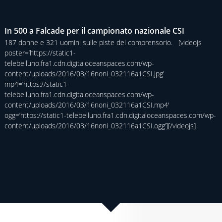
In 500 a Falcade per il campionato nazionale CSI
187 donne e 321 uomini sulle piste del comprensorio. [videojs
poster=’https://static1-
telebelluno.fra1.cdn.digitaloceanspaces.com/wp-
content/uploads/2016/03/16noni_032116a1CSI.jpg’
mp4=’https://static1-
telebelluno.fra1.cdn.digitaloceanspaces.com/wp-
content/uploads/2016/03/16noni_032116a1CSI.mp4′
ogg=’https://static1-telebelluno.fra1.cdn.digitaloceanspaces.com/wp-
content/uploads/2016/03/16noni_032116a1CSI.ogg’][/videojs]