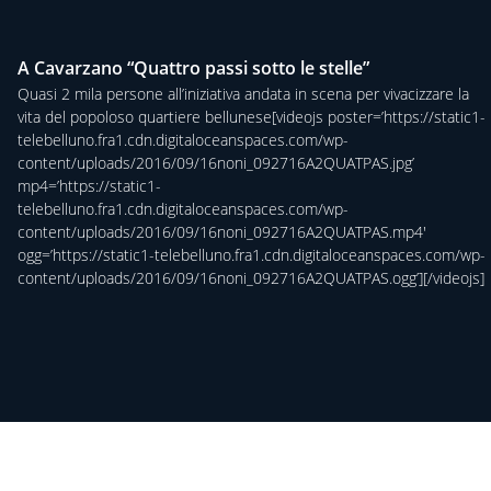
A Cavarzano “Quattro passi sotto le stelle”
Quasi 2 mila persone all’iniziativa andata in scena per vivacizzare la
vita del popoloso quartiere bellunese[videojs poster=’https://static1-
telebelluno.fra1.cdn.digitaloceanspaces.com/wp-
content/uploads/2016/09/16noni_092716A2QUATPAS.jpg’
mp4=’https://static1-
telebelluno.fra1.cdn.digitaloceanspaces.com/wp-
content/uploads/2016/09/16noni_092716A2QUATPAS.mp4′
ogg=’https://static1-telebelluno.fra1.cdn.digitaloceanspaces.com/wp-
content/uploads/2016/09/16noni_092716A2QUATPAS.ogg’][/videojs]