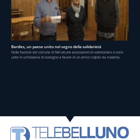
Bardies, un paese unito nel segno della solidarietà
Nella frazione del comune di Mel alcune associazioni di volontariato si sono
unite in un’iniziativa di sostegno a favore di un amico colpito da malattia.