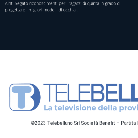
All’Iti Segato riconoscimenti per i ragazzi di quinta in grado di
progettare i migliori modelli di occhiali.
©2023 Telebelluno Srl Società Benefit – Partit