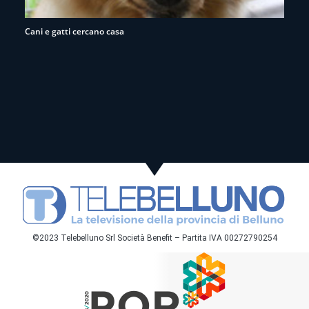
Cani e gatti cercano casa
©2023 Telebelluno Srl Società Benefit – Partita IVA 00272790254