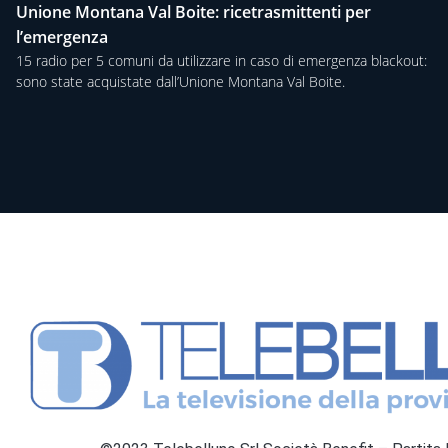
Unione Montana Val Boite: ricetrasmittenti per
l’emergenza
15 radio per 5 comuni da utilizzare in caso di emergenza blackout:
sono state acquistate dall’Unione Montana Val Boite.