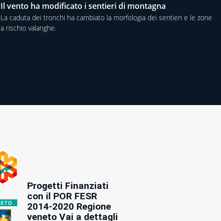
Il vento ha modificato i sentieri di montagna
La caduta dei tronchi ha cambiato la morfologia dei sentieri e le zone
a rischio valanghe.
Progetti Finanziati
con il POR FESR
2014-2020 Regione
veneto Vai a dettagli