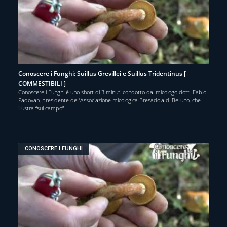
Conoscere i Funghi: Suillus Grevillei e Suillus Tridentinus [
COMMESTIBILI ]
Conoscere i Funghi è uno short di 3 minuti condotto dal micologo dott. Fabio
Padovan, presidente dell’Associazione micologica Bresadola di Belluno, che
illustra “sul campo”
CONOSCERE I FUNGHI