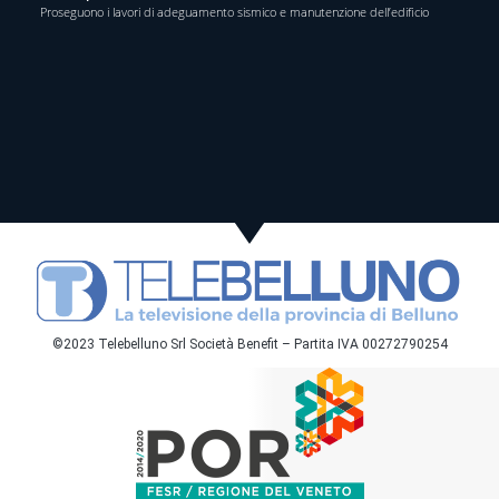
Proseguono i lavori di adeguamento sismico e manutenzione dell’edificio
©2023 Telebelluno Srl Società Benefit – Partita IVA 00272790254