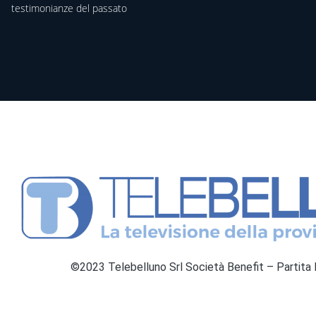
testimonianze del passato
©2023 Telebelluno Srl Società Benefit – Partit