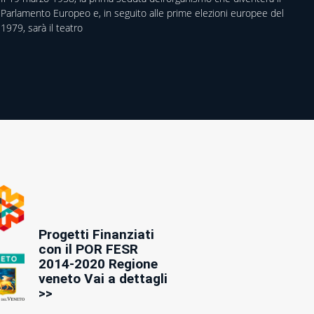
Parlamento Europeo e, in seguito alle prime elezioni europee del
1979, sarà il teatro
Progetti Finanziati
con il POR FESR
2014-2020 Regione
veneto Vai a dettagli
>>