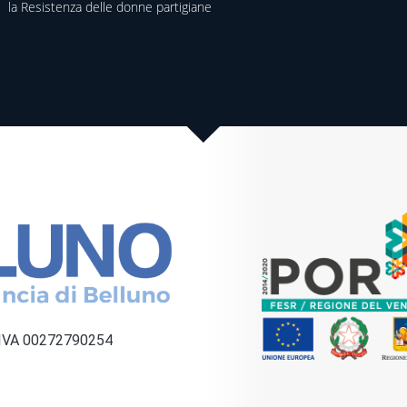
la Resistenza delle donne partigiane
a IVA 00272790254