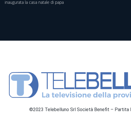
inaugurata la casa natale di papa
©2023 Telebelluno Srl Società Benefit – Partit