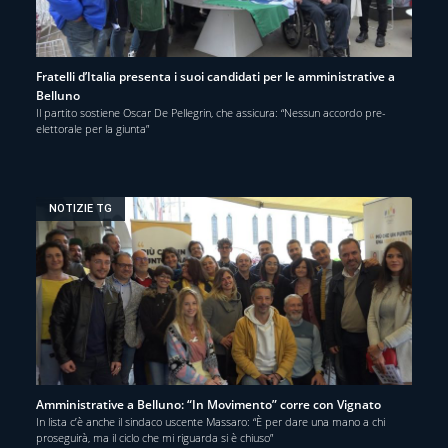
Fratelli d’Italia presenta i suoi candidati per le amministrative a
Belluno
Il partito sostiene Oscar De Pellegrin, che assicura: “Nessun accordo pre-
elettorale per la giunta”
NOTIZIE TG
Amministrative a Belluno: “In Movimento” corre con Vignato
In lista c’è anche il sindaco uscente Massaro: “È per dare una mano a chi
proseguirà, ma il ciclo che mi riguarda si è chiuso”