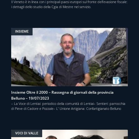
Il Veneto è in linea con i principali paesi europei sul fronte dell’evasione fiscale:
i dettagli dello studio della Cgia di Mestre nel servizio.
INSIEME
Insieme Oltre il 2000 – Rassegna di giornali della provincia
Belluno – 19/07/2023
– La Voce di Lentiai: periodico della comunità di Lentiai– Sentieri: parrocchia
di Pieve di Cadore e Pozzale– L’ Unione Artigiana: Confartigianato Belluno
VOCI DI VALLE