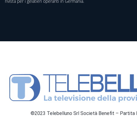
rivista per i gelatieri operanti in Germania.
©2023 Telebelluno Srl Società Benefit – Partit