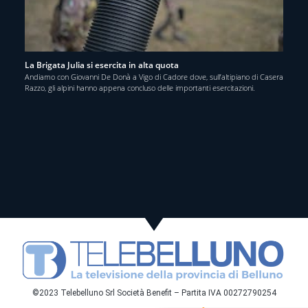
La Brigata Julia si esercita in alta quota
Andiamo con Giovanni De Donà a Vigo di Cadore dove, sull’altipiano di Casera
Razzo, gli alpini hanno appena concluso delle importanti esercitazioni.
©2023 Telebelluno Srl Società Benefit – Partita IVA 00272790254