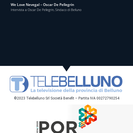
We Love Nevegal – Oscar De Pellegrin
Intervista a Oscar De Pellegrin, Sindaco di Belluno
©2023 Telebelluno Srl Società Benefit – Partita IVA 00272790254