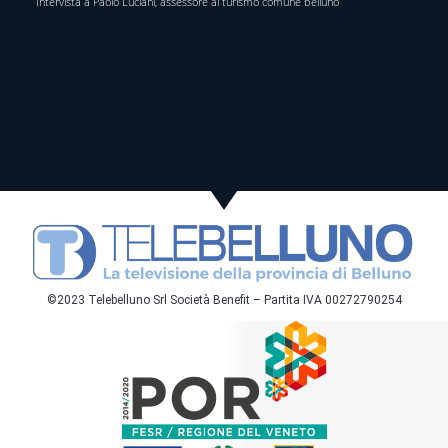
Intervista a Paolo Luciani, assessore al turismo comune belluno
©2023 Telebelluno Srl Società Benefit – Partita IVA 00272790254