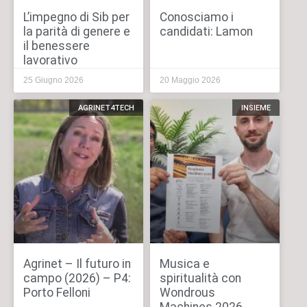
L’impegno di Sib per
Conosciamo i
la parità di genere e
candidati: Lamon
il benessere
lavorativo
25 Giugno 2026
20 Maggio 2026
AGRINET4TECH
INSIEME
Agrinet – Il futuro in
Musica e
campo (2026) – P4:
spiritualità con
Porto Felloni
Wondrous