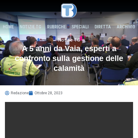
HOME
NOTIZIE TG
RUBRICHE
SPECIALI
DIRETTA
ARCHIVIO
Notizie TG
A 5 anni da Vaia, esperti a
confronto sulla gestione delle
calamità
Redazione
Ottobre 28, 2023