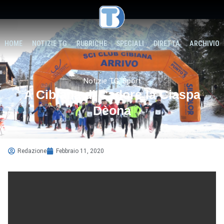
HOME
NOTIZIE TG
RUBRICHE
SPECIALI
DIRETTA
ARCHIVIO
Notizie TG
,
Sport
A Cibiana di Cadore la Ciaspa
Dèona
Redazione
Febbraio 11, 2020