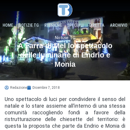
HOME
NOTIZIE TG
RUBRICHE
SPECIALI
DIRETTA
ARCHIVIO
Notizie TG
A Farra di Mel lo spettacolo
delle luminarie di Endrio e
Monia
Redazione
Dicembre 7, 2018
Uno spettacolo di luci per condividere il senso del
natale e lo stare assieme all’interno di una stessa
comunità raccogliendo fondi a favore della
ristrutturazione delle chiesette del territorio: è
questa la proposta che parte da Endrio e Monia di