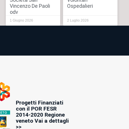
Società San
Volontari
Vincenzo De Paoli
Ospedalieri
odv
1 Giugno 2026
2 Luglio 2026
Progetti Finanziati
con il POR FESR
2014-2020 Regione
veneto Vai a dettagli
>>