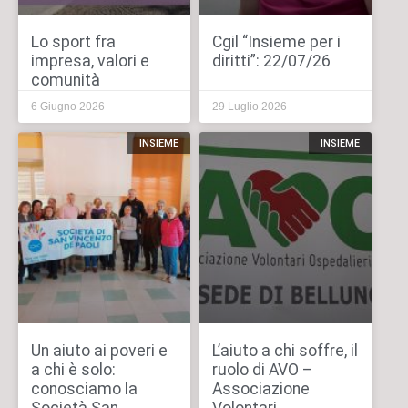
Lo sport fra
Cgil “Insieme per i
impresa, valori e
diritti”: 22/07/26
comunità
6 Giugno 2026
29 Luglio 2026
INSIEME
INSIEME
Un aiuto ai poveri e
L’aiuto a chi soffre, il
a chi è solo:
ruolo di AVO –
conosciamo la
Associazione