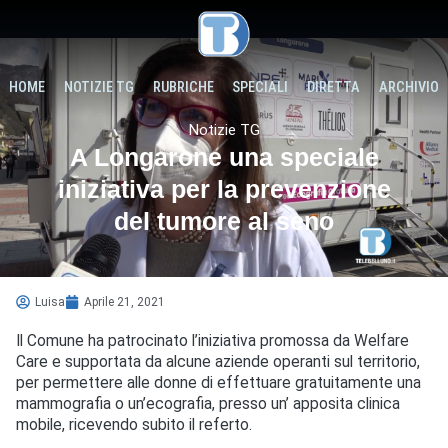
HOME
NOTIZIE TG
RUBRICHE
SPECIALI
DIRETTA
ARCHIVIO
Notizie TG
A Longarone una speciale
iniziativa per la prevenzione
del tumore al seno
Luisa
Aprile 21, 2021
Il Comune ha patrocinato l’iniziativa promossa da Welfare
Care e supportata da alcune aziende operanti sul territorio,
per permettere alle donne di effettuare gratuitamente una
mammografia o un’ecografia, presso un’ apposita clinica
mobile, ricevendo subito il referto.