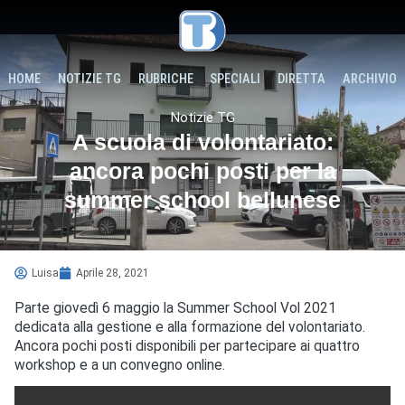
HOME
NOTIZIE TG
RUBRICHE
SPECIALI
DIRETTA
ARCHIVIO
Notizie TG
A scuola di volontariato:
ancora pochi posti per la
summer school bellunese
Luisa
Aprile 28, 2021
Parte giovedì 6 maggio la Summer School Vol 2021
dedicata alla gestione e alla formazione del volontariato.
Ancora pochi posti disponibili per partecipare ai quattro
workshop e a un convegno online.