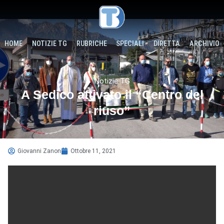
HOME
NOTIZIE TG
RUBRICHE
SPECIALI
DIRETTA
ARCHIVIO
Notizie TG
A Sedico attivato il “Centro del
riuso”
Giovanni Zanon
Ottobre 11, 2021