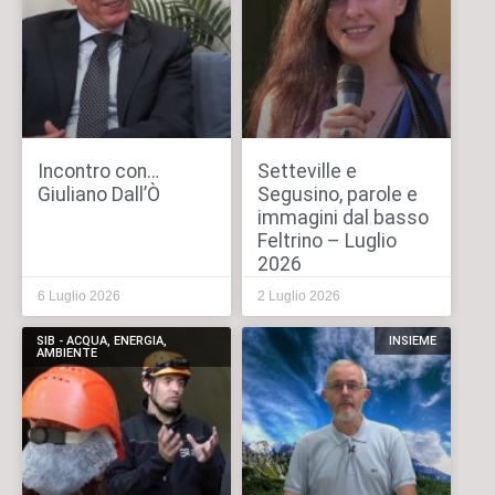
Incontro con…
Setteville e
Giuliano Dall’Ò
Segusino, parole e
immagini dal basso
Feltrino – Luglio
2026
6 Luglio 2026
2 Luglio 2026
SIB - ACQUA, ENERGIA,
INSIEME
AMBIENTE