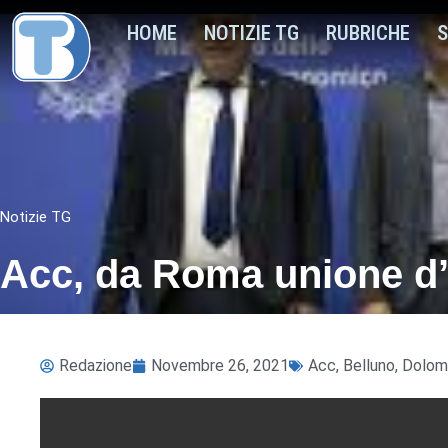
HOME
NOTIZIE TG
RUBRICHE
S
Notizie TG
Acc, da Roma unione d’in
Redazione
Novembre 26, 2021
Acc
,
Belluno
,
Dolomi