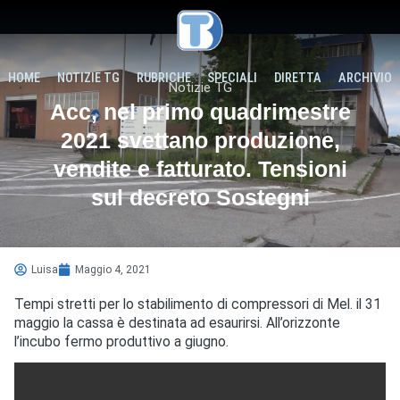
HOME
NOTIZIE TG
RUBRICHE
SPECIALI
DIRETTA
ARCHIVIO
Notizie TG
Acc, nel primo quadrimestre
2021 svettano produzione,
vendite e fatturato. Tensioni
sul decreto Sostegni
Luisa
Maggio 4, 2021
Tempi stretti per lo stabilimento di compressori di Mel. il 31
maggio la cassa è destinata ad esaurirsi. All’orizzonte
l’incubo fermo produttivo a giugno.