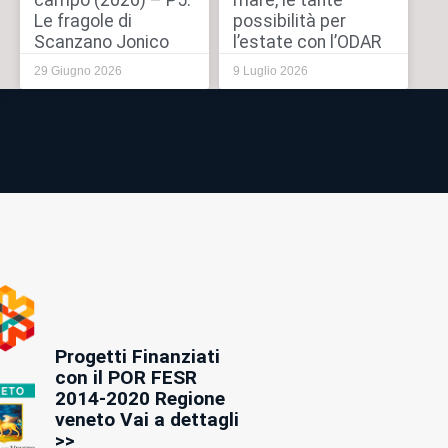
campo (2026) – P5:
mare, le tante
Le fragole di
possibilità per
Scanzano Jonico
l’estate con l’ODAR
29 Giugno 2026
9 Luglio 2026
Progetti Finanziati
con il POR FESR
2014-2020 Regione
veneto Vai a dettagli
>>