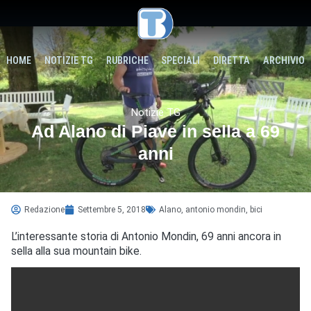
HOME
NOTIZIE TG
RUBRICHE
SPECIALI
DIRETTA
ARCHIVIO
Notizie TG
Ad Alano di Piave in sella a 69
anni
Redazione
Settembre 5, 2018
Alano
,
antonio mondin
,
bici
L’interessante storia di Antonio Mondin, 69 anni ancora in
sella alla sua mountain bike.