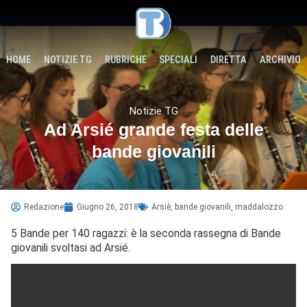
HOME
NOTIZIE TG
RUBRICHE
SPECIALI
DIRETTA
ARCHIVIO
Notizie TG
Ad Arsié grande festa delle
bande giovanili
Redazione
Giugno 26, 2018
Arsiè
,
bande giovanili
,
maddalozzo
5 Bande per 140 ragazzi: è la seconda rassegna di Bande
giovanili svoltasi ad Arsié.