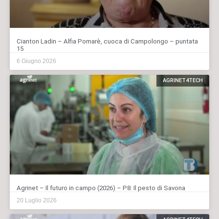
Cianton Ladin – Alfia Pomarè, cuoca di Campolongo – puntata
15
6 Giugno 2026
AGRINET4TECH
Agrinet – Il futuro in campo (2026) – P8: Il pesto di Savona
20 Luglio 2026