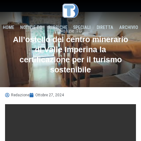
HOME
NOTIZIE TG
RUBRICHE
SPECIALI
DIRETTA
ARCHIVIO
Notizie TG
All’ostello del centro minerario
di Valle Imperina la
certificazione per il turismo
sostenibile
Redazione
Ottobre 27, 2024