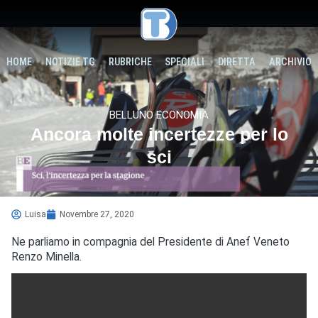
HOME
NOTIZIE TG
RUBRICHE
SPECIALI
DIRETTA
ARCHIVIO
BELLUNO ECONOMIA
Ancora molte incertezze per lo
sci
Luisa
Novembre 27, 2020
Ne parliamo in compagnia del Presidente di Anef Veneto
Renzo Minella.