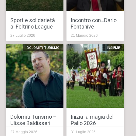
Sport e solidarietà
Incontro con…Dario
al Feltrino League
Fontanive
27 Luglio 2026
21 Maggio 2026
DOLOMITI TURISMO
INSIEME
Dolomiti Turismo –
Inizia la magia del
Ulisse Baldisseri
Palio 2026
27 Maggio 2026
31 Luglio 2026