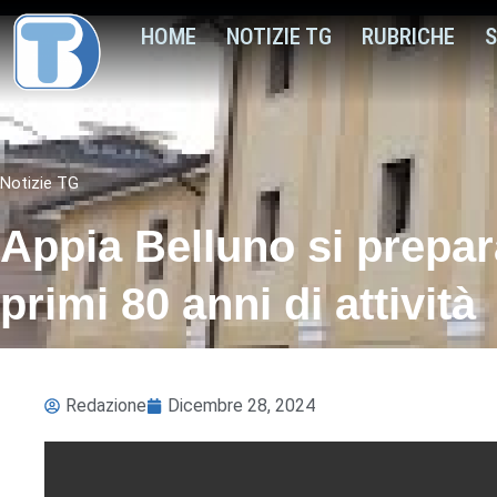
HOME
NOTIZIE TG
RUBRICHE
S
Notizie TG
Appia Belluno si prepara
primi 80 anni di attività
Redazione
Dicembre 28, 2024