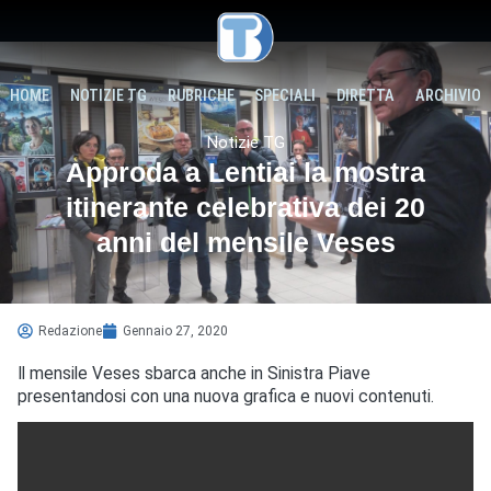
HOME
NOTIZIE TG
RUBRICHE
SPECIALI
DIRETTA
ARCHIVIO
Notizie TG
Approda a Lentiai la mostra
itinerante celebrativa dei 20
anni del mensile Veses
Redazione
Gennaio 27, 2020
Il mensile Veses sbarca anche in Sinistra Piave
presentandosi con una nuova grafica e nuovi contenuti.