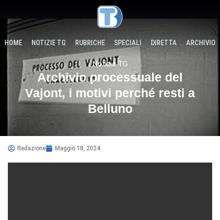
HOME
NOTIZIE TG
RUBRICHE
SPECIALI
DIRETTA
ARCHIVIO
Notizie TG
Archivio processuale del
Vajont, i motivi perché resti a
Belluno
Redazione
Maggio 18, 2024