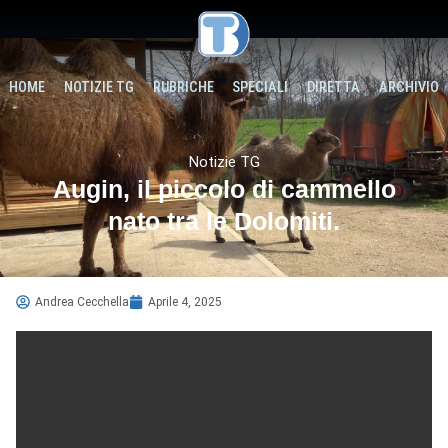
HOME
NOTIZIE TG
RUBRICHE
SPECIALI
DIRETTA
ARCHIVIO
Notizie TG
Augin, il piccolo di cammello
nato tra le Dolomiti.
Andrea Cecchella
Aprile 4, 2025