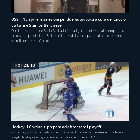
OSS, il 15 aprile le selezioni per due nuovi corsi a cura del Circolo
Cultura e Stampa Bellunese
Quella dell’operatore Socio Sanitario è una figura professionale sempre più
richiesta in provincia di Belluno e le possibilità occupazionali dunque, sono
quindi concrete. Il Circolo
NOTIZIE TG
Hockey: il Cortina si prepara ad affrontare i playoff
Con il sogno quarto posto quasi sfumato, il Cortina si prepara a chiudere al
meglio la stagione regolare e ad affrontare i playoff di Alps.