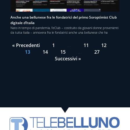
Anche una bellunese fra le fondatrici del primo Soroptimist Club
digitale d’Italia
Nato in tempo di pandemia, l’eClub – costituito da giovani donne provenienti
da tutta Italia – annovera fra le fondatrici anche una bellunese che ha
« Precedenti
1
…
11
12
13
14
15
…
27
Successivi »