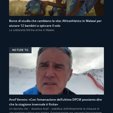
Borse di studio che cambiano la vita: Africathletics in Malawi per
aiutare 12 bambini a spiccare il volo
La solidarietà feltrina arriva in Malawi.
NOTIZIE TG
Anef Veneto: «Con l’emanazione dell’ultimo DPCM possiamo dire
che la stagione invernale è finita»
Un decreto che – ribadisce Anef – stabilisce definitivamente la chiusura di
una stagione sciistica mai iniziata. Fondamentale ora, secondo l’associazione,