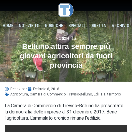
HOME
NOTIZIE TG
RUBRICHE
SPECIALI
DIRETTA
ARCHIVIO
Notizie TG
Belluno attira sempre più
giovani agricoltori da fuori
provincia
Redazione
Febbraio 8, 2018
Agricoltura
,
Camera di Commercio Treviso-Belluno
,
Edilizia
,
territorio
La Camera di Commercio di Treviso-Belluno ha presentato
la demografia delle imprese al 31 dicembre 2017. Bene
l’agricoltura. L’ammalato cronico rimane l’edilizia.