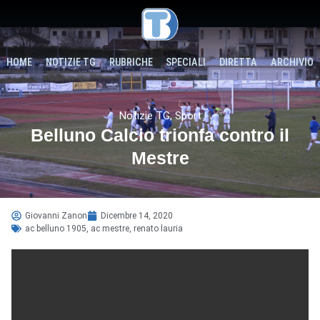
HOME
NOTIZIE TG
RUBRICHE
SPECIALI
DIRETTA
ARCHIVIO
Notizie TG
,
Sport
Belluno Calcio trionfa contro il
Mestre
Giovanni Zanon
Dicembre 14, 2020
ac belluno 1905
,
ac mestre
,
renato lauria